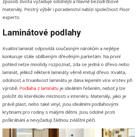
způsob života vyžaduje odolnější a hlavně bezúdržbové
materiály. Pestrý výběr i poradenství nabízí společnost Floor
experts.
Laminátové podlahy
Kvalitní laminát odpovídá současným nárokům a nejlépe
konkuruje stále oblíbeným dřevěným parketám. Na první
pohled nelze mnohdy rozpoznat, zda se jedná o dřevo nebo
laminát, jelikož některé lamináty věrně imitují dřevo. Kvalita,
odolnost a trvanlivost laminátu je dána lepením více vrstev při
výrobě
.
Podlaha z laminátu
je ideálním řešením, neboť ji lze
položit do kterékoliv místnosti v interiéru. Materiály, jako je
právě plast, nebo také vinyl, jsou ideálními podlahovými
krytinami pro rodiny s malými dětmi. Jsou odolné proti
poškrábání a nevyžadují žádnou zvláštní péči.