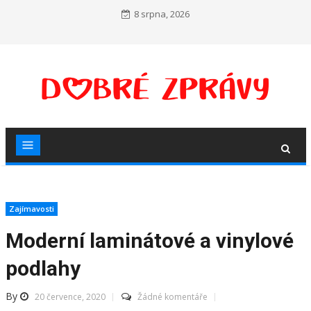
Skip
8 srpna, 2026
to
content
Zajímavosti
Moderní laminátové a vinylové
podlahy
By
20 července, 2020
Žádné komentáře