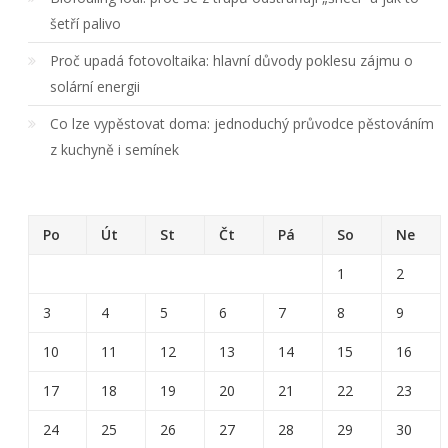
šetří palivo
Proč upadá fotovoltaika: hlavní důvody poklesu zájmu o
solární energii
Co lze vypěstovat doma: jednoduchý průvodce pěstováním
z kuchyně i semínek
Po
Út
St
Čt
Pá
So
Ne
1
2
3
4
5
6
7
8
9
10
11
12
13
14
15
16
17
18
19
20
21
22
23
24
25
26
27
28
29
30