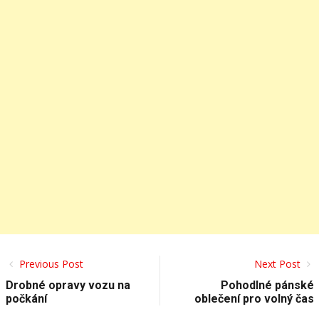
Previous Post
Next Post
Drobné opravy vozu na
Pohodlné pánské
počkání
oblečení pro volný čas