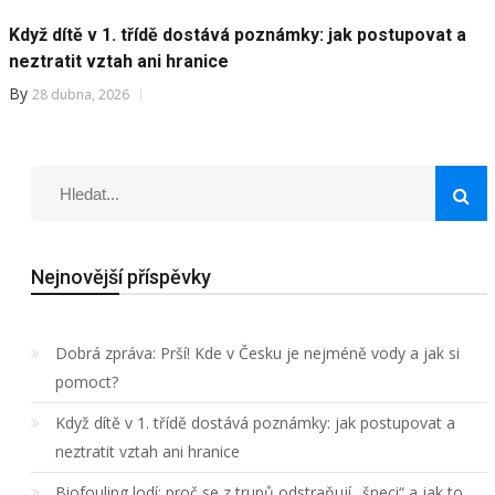
Když dítě v 1. třídě dostává poznámky: jak postupovat a
neztratit vztah ani hranice
By
28 dubna, 2026
Nejnovější příspěvky
Dobrá zpráva: Prší! Kde v Česku je nejméně vody a jak si
pomoct?
Když dítě v 1. třídě dostává poznámky: jak postupovat a
neztratit vztah ani hranice
Biofouling lodí: proč se z trupů odstraňují „šneci“ a jak to