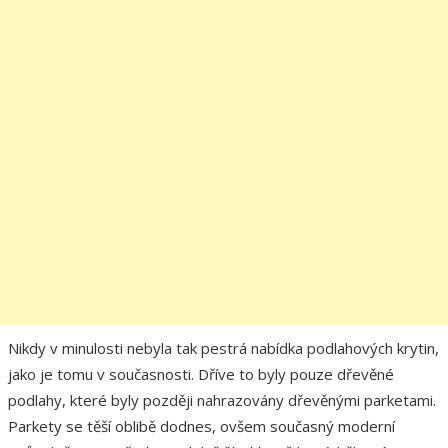
Nikdy v minulosti nebyla tak pestrá nabídka podlahových krytin,
jako je tomu v současnosti. Dříve to byly pouze dřevěné
podlahy, které byly později nahrazovány dřevěnými parketami.
Parkety se těší oblibě dodnes, ovšem současný moderní