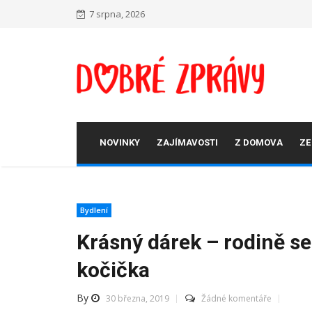
Skip
7 srpna, 2026
to
content
NOVINKY
ZAJÍMAVOSTI
Z DOMOVA
ZE
Bydlení
Krásný dárek – rodině se
kočička
By
30 března, 2019
Žádné komentáře