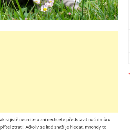
ak si jistě neumíte a ani nechcete představit noční můru
řítel ztratil. Ačkoliv se lidé snaží je hledat, mnohdy to