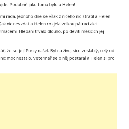
 najde. Podobně jako tomu bylo u Helen!
i ráda. Jednoho dne se však z ničeho nic ztratil a Helen
e však nic nevzdat a Helen rozjela velkou pátrací akci.
macemi. Hledání trvalo dlouho, po devíti měsících jej
, že se její Purcy našel. Byl na živu, sice zesláblý, celý od
ak nic moc nestalo. Veterinář se o něj postaral a Helen si pro