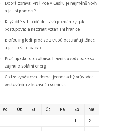
Dobrá zpráva: Prší! Kde v Česku je nejméně vody
a jak si pomoct?
Když dítě v 1. třídě dostává poznámky: jak
postupovat a neztratit vztah ani hranice
Biofouling lodí: proč se z trupů odstraňují „šneci“
a jak to šetří palivo
Proč upadá fotovoltaika: hlavní důvody poklesu
zájmu o solární energii
Co lze vypěstovat doma: jednoduchý průvodce
pěstováním z kuchyně i semínek
Po
Út
St
Čt
Pá
So
Ne
1
2