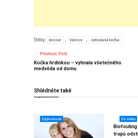
Štítky:
,
,
kocour
Vánoce
zatoulaná kočka
Previous Post
Kočka hrdinkou – vyhnala všetečného
medvěda od domu
Shlédněte také
Zajímavosti
Ze světa
Biofouling 
trupů odstr