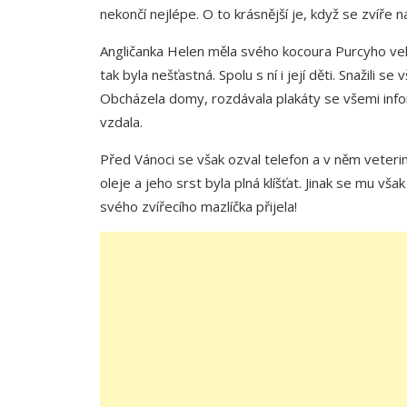
nekončí nejlépe. O to krásnější je, když se zvíře
Angličanka Helen měla svého kocoura Purcyho velm
tak byla nešťastná. Spolu s ní i její děti. Snažili s
Obcházela domy, rozdávala plakáty se všemi infor
vzdala.
Před Vánoci se však ozval telefon a v něm veterinář
oleje a jeho srst byla plná klíšťat. Jinak se mu vš
svého zvířecího mazlíčka přijela!