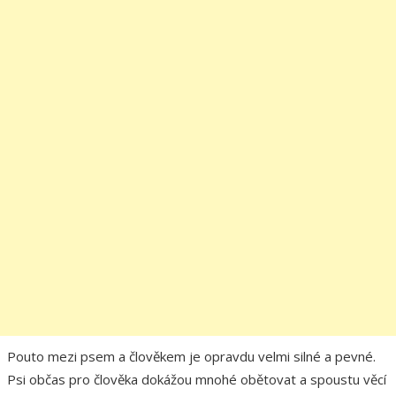
Pouto mezi psem a člověkem je opravdu velmi silné a pevné.
Psi občas pro člověka dokážou mnohé obětovat a spoustu věcí