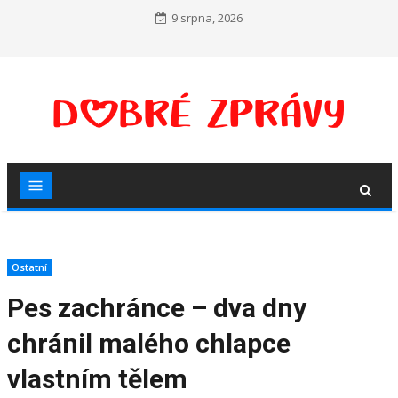
Skip
9 srpna, 2026
to
content
Ostatní
Pes zachránce – dva dny
chránil malého chlapce
vlastním tělem