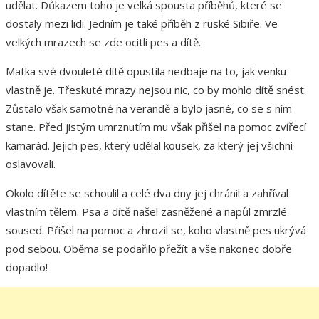
udělat. Důkazem toho je velká spousta příběhů, které se
dostaly mezi lidi. Jedním je také příběh z ruské Sibiře. Ve
velkých mrazech se zde ocitli pes a dítě.
Matka své dvouleté dítě opustila nedbaje na to, jak venku
vlastně je. Třeskuté mrazy nejsou nic, co by mohlo dítě snést.
Zůstalo však samotné na verandě a bylo jasné, co se s ním
stane. Před jistým umrznutím mu však přišel na pomoc zvířecí
kamarád. Jejich pes, který udělal kousek, za který jej všichni
oslavovali.
Okolo dítěte se schoulil a celé dva dny jej chránil a zahříval
vlastním tělem. Psa a dítě našel zasněžené a napůl zmrzlé
soused. Přišel na pomoc a zhrozil se, koho vlastně pes ukrývá
pod sebou. Oběma se podařilo přežít a vše nakonec dobře
dopadlo!