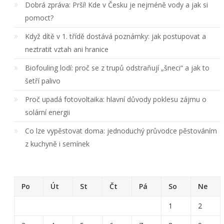
Dobrá zpráva: Prší! Kde v Česku je nejméně vody a jak si
pomoct?
Když dítě v 1. třídě dostává poznámky: jak postupovat a
neztratit vztah ani hranice
Biofouling lodí: proč se z trupů odstraňují „šneci“ a jak to
šetří palivo
Proč upadá fotovoltaika: hlavní důvody poklesu zájmu o
solární energii
Co lze vypěstovat doma: jednoduchý průvodce pěstováním
z kuchyně i semínek
Po
Út
St
Čt
Pá
So
Ne
1
2