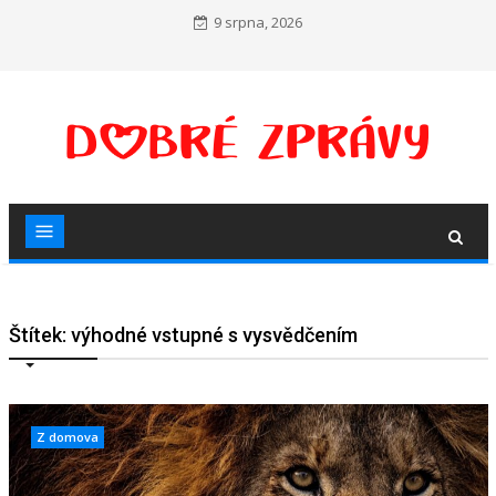
Skip
9 srpna, 2026
to
content
Štítek:
výhodné vstupné s vysvědčením
Z domova