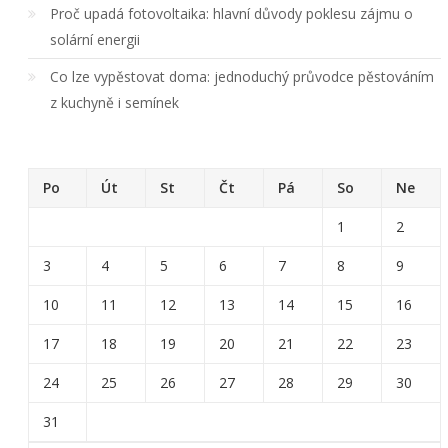
Proč upadá fotovoltaika: hlavní důvody poklesu zájmu o
solární energii
Co lze vypěstovat doma: jednoduchý průvodce pěstováním
z kuchyně i semínek
Po
Út
St
Čt
Pá
So
Ne
1
2
3
4
5
6
7
8
9
10
11
12
13
14
15
16
17
18
19
20
21
22
23
24
25
26
27
28
29
30
31