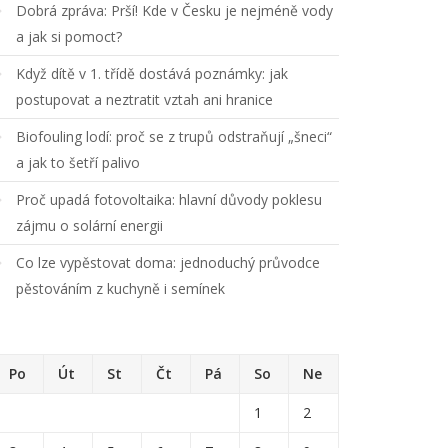
Dobrá zpráva: Prší! Kde v Česku je nejméně vody
a jak si pomoct?
Když dítě v 1. třídě dostává poznámky: jak
postupovat a neztratit vztah ani hranice
Biofouling lodí: proč se z trupů odstraňují „šneci“
a jak to šetří palivo
Proč upadá fotovoltaika: hlavní důvody poklesu
zájmu o solární energii
Co lze vypěstovat doma: jednoduchý průvodce
pěstováním z kuchyně i semínek
Po
Út
St
Čt
Pá
So
Ne
1
2